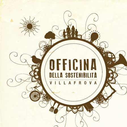
Home
Villa Frova ieri
Storia della Villa
Storia dei proprietari
Villa Frova oggi
Struttura della Villa
Visita
Il parco