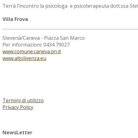
Terrà l’incontro la psicologa e psicoterapeuta dott.ssa Stef
Villa Frova
Stevenà/Caneva - Piazza San Marco
Per informazioni: 0434 79027
www.comune.caneva.pn.it
www.altolivenza.eu
Termini di utilizzo
Privacy Policy
NewsLetter