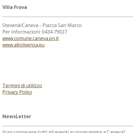
Villa Frova
Stevenà/Caneva - Piazza San Marco
Per informazioni: 0434 79027
www.comune.caneva.pn.it
www.altolivenza.eu
Termini di utilizzo
Privacy Policy
NewsLetter
Vuoi conoscere tutti gli eventi in programma a Caneva?