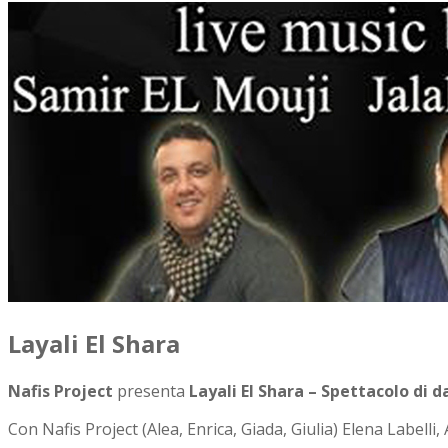
Layali El Shara
Nafis Project
presenta
Layali El Shara – Spettacolo di 
Con Nafis Project (Alea, Enrica, Giada, Giulia) Elena Labell