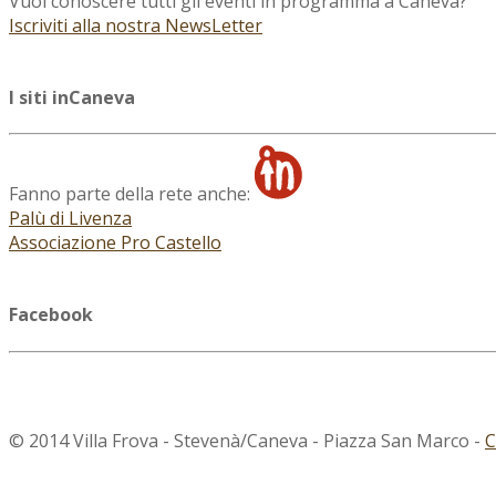
Vuoi conoscere tutti gli eventi in programma a Caneva?
Iscriviti alla nostra NewsLetter
I siti inCaneva
Fanno parte della rete anche:
Palù di Livenza
Associazione Pro Castello
Facebook
© 2014 Villa Frova - Stevenà/Caneva - Piazza San Marco -
C