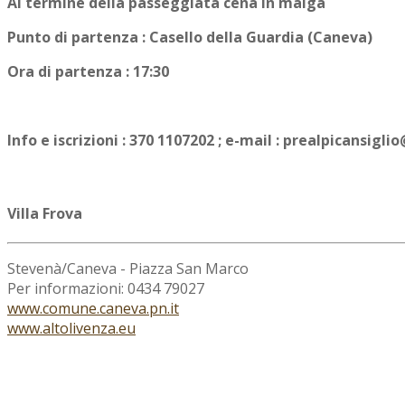
Al termine della passeggiata cena in malga
Punto di partenza : Casello della Guardia (Caneva)
Ora di partenza : 17:30
Info e iscrizioni : 370 1107202 ; e-mail : prealpicansig
Villa Frova
Stevenà/Caneva - Piazza San Marco
Per informazioni: 0434 79027
www.comune.caneva.pn.it
www.altolivenza.eu